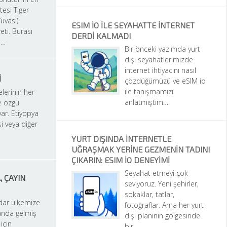
itesi Tiger 
vası) 
ESIM IO ILE SEYAHATTE INTERNET 
eti. Burası 
DERDI KALMADI
a…
Bir önceki yazımda yurt 
dışı seyahatlerimizde 
internet ihtiyacını nasıl 
I
çözdüğümüzü ve eSIM io 
ile tanışmamızı 
lerinin her 
anlatmıştım….
e özgü 
var. Etiyopya 
 veya diğer 
YURT DIŞINDA İNTERNETLE 
UĞRAŞMAK YERINE GEZMENIN TADINI 
ÇIKARIN: ESIM IO DENEYIMI
Seyahat etmeyi çok 
 ÇAYIN 
seviyoruz. Yeni şehirler, 
sokaklar, tatlar, 
dar ülkemize 
fotoğraflar. Ama her yurt 
anda gelmiş 
dışı planının gölgesinde 
çin 
bir…