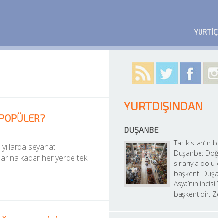
YURTIÇ
YURTDIŞINDAN
 POPÜLER?
DUŞANBE
Tacikistan’ın b
yıllarda seyahat 
Duşanbe: Doğu
larına kadar her yerde tek 
sırlarıyla dolu 
başkent. Duşa
Asya’nın incisi 
başkentidir. Z