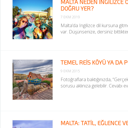
MALTA NEDEN İNGILIZCE 
DOĞRU YER?
7 EKIM 2019
Malta’da Ingilizce dil kursuna gitme
var. Düşünsenize, dersiniz bittik
TEMEL REIS KÖYÜ YA DA 
9 EKIM 2015
Fotoğraflara baktığınızda, “Gerçekt
sorusu aklınıza gelebilir. Cevabı ev
MALTA: TATIL, EĞLENCE VE