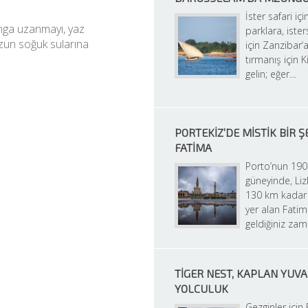
İster safari için
nga uzanmayı, yaz 
parklara, isters
zun soğuk sularına 
için Zanzibar‘a
tırmanış için K
gelin; eğer…
PORTEKIZ’DE MISTIK BIR ŞE
FATIMA
Porto’nun 190
güneyinde, Liz
130 km kadar 
yer alan Fatim
geldiğiniz za
TIGER NEST, KAPLAN YUVA
YOLCULUK
Gezginler için 