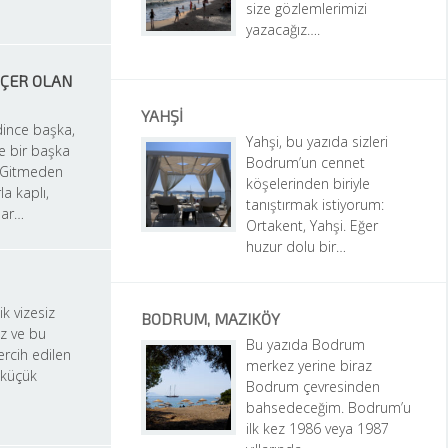
size gözlemlerimizi 
yazacağız….
ÇER OLAN 
YAHŞI
ince başka, 
Yahşi, bu yazıda sizleri 
 bir başka 
Bodrum’un cennet 
 Gitmeden 
köşelerinden biriyle 
a kaplı, 
tanıştırmak istiyorum: 
lar…
Ortakent, Yahşi. Eğer 
huzur dolu bir…
k vizesiz 
BODRUM, MAZIKÖY
z ve bu 
Bu yazıda Bodrum 
rcih edilen 
merkez yerine biraz 
 küçük 
Bodrum çevresinden 
bahsedeceğim. Bodrum’u 
ilk kez 1986 veya 1987 