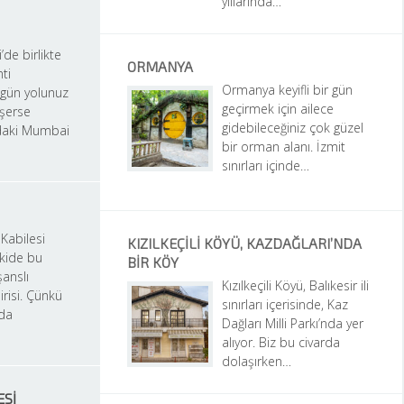
yıllarında…
e birlikte 
ORMANYA
ti 
Ormanya keyifli bir gün 
 gün yolunuz 
geçirmek için ailece 
erse 
gidebileceğiniz çok güzel 
aki Mumbai 
bir orman alanı. İzmit 
sınırları içinde…
Kabilesi 
KIZILKEÇILI KÖYÜ, KAZDAĞLARI’NDA 
kide bu 
BIR KÖY
anslı 
Kızılkeçili Köyü, Balıkesir ili 
risi. Çünkü 
sınırları içerisinde, Kaz 
da 
Dağları Milli Parkı’nda yer 
alıyor. Biz bu civarda 
dolaşırken…
ESI