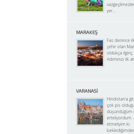
vazgeçilmezler
yer…
MARAKEŞ
Fas denince ilk
şehir olan Mar
oldukça ilginç b
Adımınızı ilk a
VARANASI
Hindistan’a gitm
çok pis olduğu
düşündüğüm iç
erteliyordum. A
etmeliyim ki 
beklediğimden