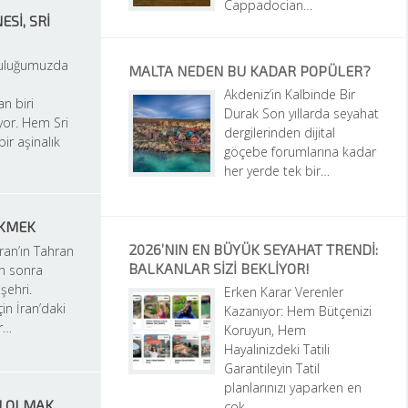
Cappadocian…
I, SRI 
culuğumuzda 
MALTA NEDEN BU KADAR POPÜLER?
Akdeniz’in Kalbinde Bir 
n biri 
Durak Son yıllarda seyahat 
or. Hem Sri 
dergilerinden dijital 
ir aşinalık 
göçebe forumlarına kadar 
her yerde tek bir…
EKMEK
2026’NIN EN BÜYÜK SEYAHAT TRENDI: 
ran’ın Tahran 
BALKANLAR SIZI BEKLIYOR!
 sonra 
ehri. 
Erken Karar Verenler 
in İran’daki 
Kazanıyor: Hem Bütçenizi 
ir…
Koruyun, Hem 
Hayalinizdeki Tatili 
Garantileyin Tatil 
planlarınızı yaparken en 
U OLMAK
çok…