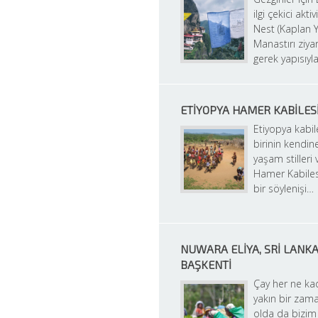
ilgi çekici aktiv
Nest (Kaplan Yu
Manastırı ziyar
gerek yapısıyl
ETIYOPYA HAMER KABILES
Etiyopya kabile
birinin kendin
yaşam stilleri 
Hamer Kabilesi
bir söylenişi…
NUWARA ELIYA, SRI LANKA,
BAŞKENTI
Çay her ne ka
yakın bir zam
olda da bizim i