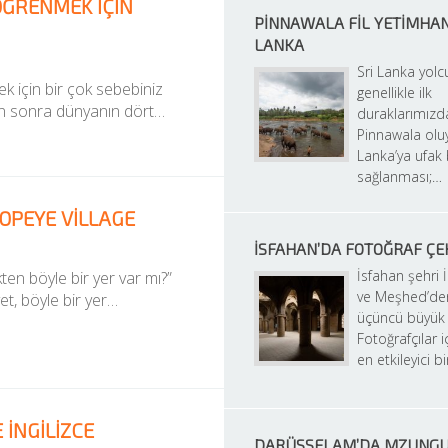
ÖĞRENMEK IÇIN
PINNAWALA FIL YETIMHANES
LANKA
Sri Lanka yol
k için bir çok sebebiniz 
genellikle ilk 
ten sonra dünyanın dört…
duraklarımızda
Pinnawala oluy
Lanka’ya ufak b
sağlanması;…
POPEYE VILLAGE
İSFAHAN’DA FOTOĞRAF Ç
İsfahan şehri İ
en böyle bir yer var mı?” 
ve Meşhed’den
et, böyle bir yer…
üçüncü büyük ş
Fotoğrafçılar iç
en etkileyici b
 İNGILIZCE
DARÜSSELAM’DA MZUNG