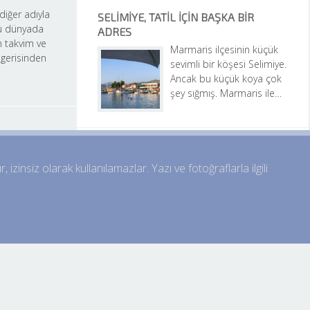
iğer adıyla 
SELIMIYE, TATIL IÇIN BAŞKA BIR 
 dünyada 
ADRES
 takvim ve 
Marmaris ilçesinin küçük 
gerisinden 
sevimli bir köşesi Selimiye. 
Ancak bu küçük koya çok 
şey sığmış. Marmaris ile…
zinsiz olarak kullanılamazlar. Yazı ve fotoğraflarla ilgili 