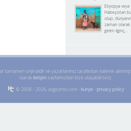
Etiyopya veya d
Habeşistan bu
olup, dünyanın
zaman olarak 
gelen ilginç…
 tamamen orijinaldir ve yazarlarımız tarafından kaleme alınmıştır, i
olarak 
iletişim
 sayfamızdan bize ulaşabilirsiniz.
 © 2008 - 2026, azgezmis.com - 
künye
 - 
privacy policy