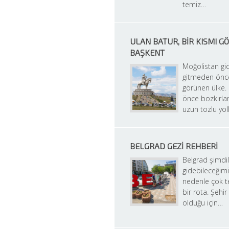
temiz…
ULAN BATUR, BIR KISMI GÖ
BAŞKENT
Moğolistan gid
gitmeden önce
görünen ülke.
önce bozkırlarl
uzun tozlu yol
BELGRAD GEZI REHBERI
Belgrad şimdili
gidebileceğimi
nedenle çok te
bir rota. Şehir
olduğu için…