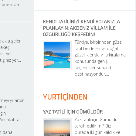
 arasında 
KENDI TATILINIZI KENDI ROTANIZLA 
PLANLAYIN: AKDENIZ VILLAM ILE 
ÖZGÜRLÜĞÜ KEŞFEDIN!
 akla gelen 
Türkiye, birbirinden güzel 
akeş 
tatil beldeleri ve doğal 
ir yer. 
güzellikleriyle villa kiralama 
ttığınız yer…
konusunda geniş 
seçenekler sunan bir 
destinasyondur….
YURTİÇİNDEN
eyi yıllardır 
nu 
YAZ TATILI İÇIN GÜMÜLDÜR
in 
ncak itiraf 
Yaz tatili için Gümüldür 
tercih edilir mi? Biz 
 daha 
burada iki gün kaldık ve 