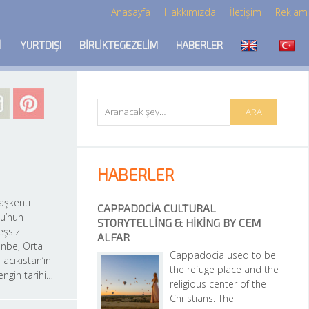
Anasayfa
Hakkımızda
İletişim
Reklam
I
YURTDIŞI
BIRLIKTEGEZELIM
HABERLER
HABERLER
aşkenti 
CAPPADOCIA CULTURAL 
’nun 
STORYTELLING & HIKING BY CEM 
eşsiz 
ALFAR
nbe, Orta 
Cappadocia used to be 
Tacikistan’ın 
the refuge place and the 
engin tarihi…
religious center of the 
Christians. The 