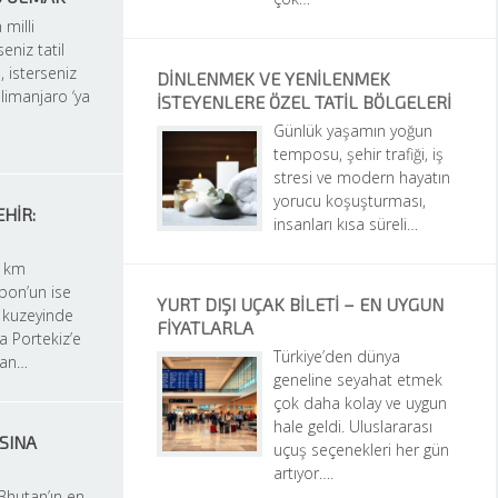
 milli 
eniz tatil 
, isterseniz 
DINLENMEK VE YENILENMEK 
ilimanjaro ‘ya 
İSTEYENLERE ÖZEL TATIL BÖLGELERI
Günlük yaşamın yoğun 
temposu, şehir trafiği, iş 
stresi ve modern hayatın 
yorucu koşuşturması, 
HIR: 
insanları kısa süreli…
 km 
bon’un ise 
YURT DIŞI UÇAK BILETI – EN UYGUN 
kuzeyinde 
FIYATLARLA
a Portekiz’e 
Türkiye’den dünya 
man…
geneline seyahat etmek 
çok daha kolay ve uygun 
hale geldi. Uluslararası 
SINA 
uçuş seçenekleri her gün 
artıyor….
Bhutan’ın en 