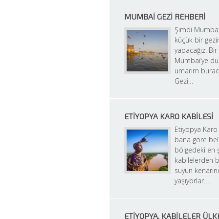
MUMBAI GEZI REHBERI
Şimdi Mumbai’d
küçük bir gezin
yapacağız. Bir
Mumbai’ye düş
umarım burad
Gezi…
ETIYOPYA KARO KABILESI
Etiyopya Karo 
bana göre bel
bölgedeki en ş
kabilelerden bi
suyun kenarın
yaşıyorlar….
ETIYOPYA, KABILELER ÜLK