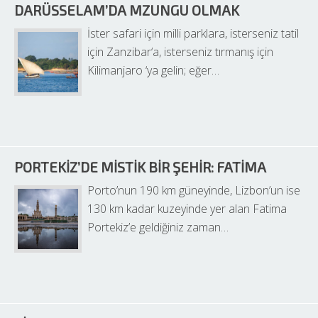
DARÜSSELAM’DA MZUNGU OLMAK
İster safari için milli parklara, isterseniz tatil 
için Zanzibar‘a, isterseniz tırmanış için 
Kilimanjaro ‘ya gelin; eğer…
PORTEKIZ’DE MISTIK BIR ŞEHIR: FATIMA
Porto’nun 190 km güneyinde, Lizbon’un ise 
130 km kadar kuzeyinde yer alan Fatima 
Portekiz’e geldiğiniz zaman…