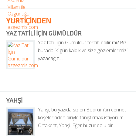
YURTİÇİNDEN
YAZ TATILI İÇIN GÜMÜLDÜR
Yaz tatili için Gümüldür tercih edilir mi? Biz 
burada iki gün kaldık ve size gözlemlerimizi 
yazacağız….
YAHŞI
Yahşi, bu yazıda sizleri Bodrum’un cennet 
köşelerinden biriyle tanıştırmak istiyorum: 
Ortakent, Yahşi. Eğer huzur dolu bir…