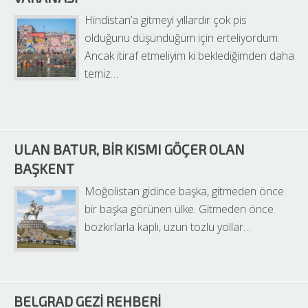
Hindistan’a gitmeyi yıllardır çok pis 
olduğunu düşündüğüm için erteliyordum. 
Ancak itiraf etmeliyim ki beklediğimden daha 
temiz…
ULAN BATUR, BIR KISMI GÖÇER OLAN 
BAŞKENT
Moğolistan gidince başka, gitmeden önce 
bir başka görünen ülke. Gitmeden önce 
bozkırlarla kaplı, uzun tozlu yollar…
BELGRAD GEZI REHBERI