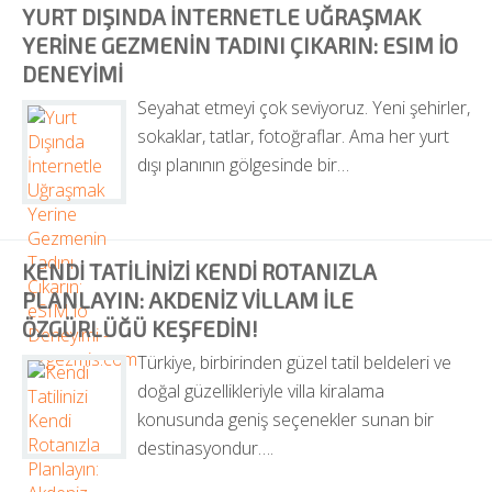
YURT DIŞINDA İNTERNETLE UĞRAŞMAK 
YERINE GEZMENIN TADINI ÇIKARIN: ESIM IO 
DENEYIMI
Seyahat etmeyi çok seviyoruz. Yeni şehirler, 
sokaklar, tatlar, fotoğraflar. Ama her yurt 
dışı planının gölgesinde bir…
KENDI TATILINIZI KENDI ROTANIZLA 
PLANLAYIN: AKDENIZ VILLAM ILE 
ÖZGÜRLÜĞÜ KEŞFEDIN!
Türkiye, birbirinden güzel tatil beldeleri ve 
doğal güzellikleriyle villa kiralama 
konusunda geniş seçenekler sunan bir 
destinasyondur….