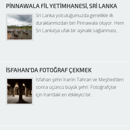
PINNAWALA FIL YETIMHANESI, SRI LANKA
Sri Lanka yolculuğumuzda genellikle ilk 
duraklarımızdan biri Pinnawala oluyor. Hem 
Sri Lanka’ya ufak bir aşinalık sağlanması;…
İSFAHAN’DA FOTOĞRAF ÇEKMEK
İsfahan şehri İran’ın Tahran ve Meşhed’den 
sonra üçüncü büyük şehri. Fotoğrafçılar 
için İran’daki en etkileyici bir…