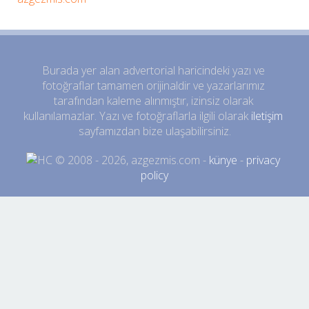
Burada yer alan advertorial haricindeki yazı ve 
fotoğraflar tamamen orijinaldir ve yazarlarımız 
tarafından kaleme alınmıştır, izinsiz olarak 
kullanılamazlar. Yazı ve fotoğraflarla ilgili olarak 
iletişim
sayfamızdan bize ulaşabilirsiniz.
 © 2008 - 2026, azgezmis.com - 
künye
 - 
privacy 
policy