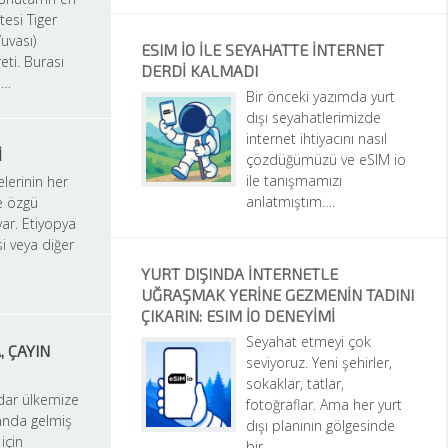
itesi Tiger 
vası) 
ESIM IO ILE SEYAHATTE INTERNET 
eti. Burası 
DERDI KALMADI
a…
Bir önceki yazımda yurt 
dışı seyahatlerimizde 
internet ihtiyacını nasıl 
I
çözdüğümüzü ve eSIM io 
ile tanışmamızı 
lerinin her 
anlatmıştım….
e özgü 
var. Etiyopya 
 veya diğer 
YURT DIŞINDA İNTERNETLE 
UĞRAŞMAK YERINE GEZMENIN TADINI 
ÇIKARIN: ESIM IO DENEYIMI
Seyahat etmeyi çok 
 ÇAYIN 
seviyoruz. Yeni şehirler, 
sokaklar, tatlar, 
dar ülkemize 
fotoğraflar. Ama her yurt 
anda gelmiş 
dışı planının gölgesinde 
çin 
bir…