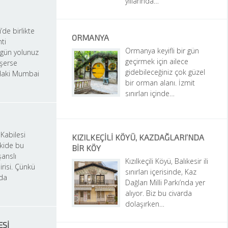
yıllarında…
e birlikte 
ORMANYA
ti 
Ormanya keyifli bir gün 
 gün yolunuz 
geçirmek için ailece 
erse 
gidebileceğiniz çok güzel 
aki Mumbai 
bir orman alanı. İzmit 
sınırları içinde…
Kabilesi 
KIZILKEÇILI KÖYÜ, KAZDAĞLARI’NDA 
kide bu 
BIR KÖY
anslı 
Kızılkeçili Köyü, Balıkesir ili 
risi. Çünkü 
sınırları içerisinde, Kaz 
da 
Dağları Milli Parkı’nda yer 
alıyor. Biz bu civarda 
dolaşırken…
ESI