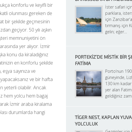
ça konforlu ve keyifli bir 
İster safari için
kkatli olunması gereken de 
parklara, isters
için Zanzibar‘a
hat bir şekilde geçmesinin 
tırmanış için K
zdan geçiyor. 50 yılı aşkın 
gelin; eğer…
teri memnuniyetini ön 
arasında yer alıyor. İzmir 
a konu da kiraladığınız 
PORTEKIZ’DE MISTIK BIR ŞE
tinizin en konforlu şekilde 
FATIMA
 eşya sayınıza ve 
Porto’nun 190
güneyinde, Liz
 yapacaksanız ve bir hafta 
130 km kadar 
 yeterli olabilir. Ancak 
yer alan Fatim
anız hem yolcu hem bagaj 
geldiğiniz za
arak İzmir araba kiralama 
olası durumlarda hangi 
TIGER NEST, KAPLAN YUVA
YOLCULUK
Gezginler için 