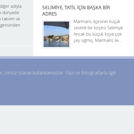
iğer adıyla 
SELIMIYE, TATIL IÇIN BAŞKA BIR 
 dünyada 
ADRES
 takvim ve 
Marmaris ilçesinin küçük 
gerisinden 
sevimli bir köşesi Selimiye. 
Ancak bu küçük koya çok 
şey sığmış. Marmaris ile…
zinsiz olarak kullanılamazlar. Yazı ve fotoğraflarla ilgili 