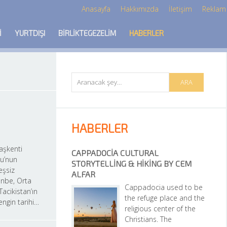
Anasayfa
Hakkımızda
İletişim
Reklam
I
YURTDIŞI
BIRLIKTEGEZELIM
HABERLER
HABERLER
aşkenti 
CAPPADOCIA CULTURAL 
’nun 
STORYTELLING & HIKING BY CEM 
eşsiz 
ALFAR
nbe, Orta 
Cappadocia used to be 
Tacikistan’ın 
the refuge place and the 
engin tarihi…
religious center of the 
Christians. The 