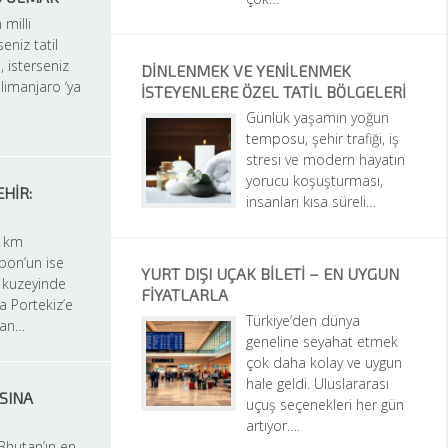
 milli 
eniz tatil 
, isterseniz 
DINLENMEK VE YENILENMEK 
ilimanjaro ‘ya 
İSTEYENLERE ÖZEL TATIL BÖLGELERI
Günlük yaşamın yoğun 
temposu, şehir trafiği, iş 
stresi ve modern hayatın 
yorucu koşuşturması, 
HIR: 
insanları kısa süreli…
 km 
bon’un ise 
YURT DIŞI UÇAK BILETI – EN UYGUN 
kuzeyinde 
FIYATLARLA
a Portekiz’e 
Türkiye’den dünya 
man…
geneline seyahat etmek 
çok daha kolay ve uygun 
hale geldi. Uluslararası 
SINA 
uçuş seçenekleri her gün 
artıyor….
Bhutan’ın en 