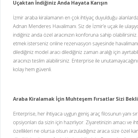
Uçaktan İndiğiniz Anda Hayata Karışın
İzmir araba kiralamanın en çok ihtiyaç duyulduğu alanlardan
Adnan Menderes Havalimanı. Siz de İzmir’e uçak ile ulaşıyo
indiğiniz anda özel aracınızın konforuna sahip olabilirsini
etmek isterseniz online rezervasyon sayesinde havalimanı
dilediğiniz model aracı dilediğiniz zaman aralığı için ayırtabil
aracınızı teslim alabilirsiniz. Enterprise ile unutamayacağı
kolay hem güvenli.
Araba Kiralamak İçin Muhteşem Fırsatlar Sizi Bekl
Enterprise, her ihtiyaca uygun geniş araç filosunun yanı sı
opsiyonları da sizin için hazırlıyor. Ziyaretinizin amacı ve ih
özellikleri ne olursa olsun arzuladığınız araca size özel kamp