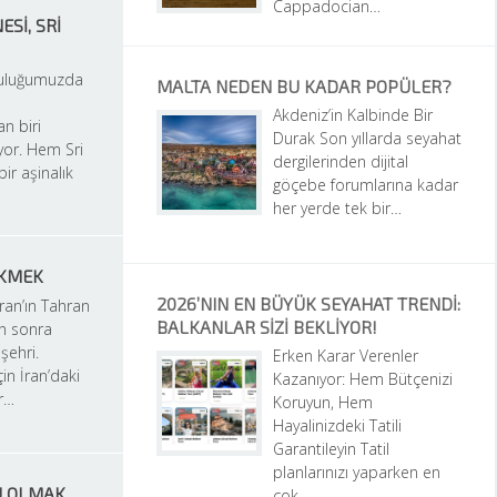
Cappadocian…
I, SRI 
culuğumuzda 
MALTA NEDEN BU KADAR POPÜLER?
Akdeniz’in Kalbinde Bir 
n biri 
Durak Son yıllarda seyahat 
or. Hem Sri 
dergilerinden dijital 
ir aşinalık 
göçebe forumlarına kadar 
her yerde tek bir…
EKMEK
2026’NIN EN BÜYÜK SEYAHAT TRENDI: 
ran’ın Tahran 
BALKANLAR SIZI BEKLIYOR!
 sonra 
ehri. 
Erken Karar Verenler 
in İran’daki 
Kazanıyor: Hem Bütçenizi 
ir…
Koruyun, Hem 
Hayalinizdeki Tatili 
Garantileyin Tatil 
planlarınızı yaparken en 
U OLMAK
çok…