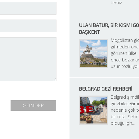
temiz…
ULAN BATUR, BIR KISMI GÖ
BAŞKENT
Moğolistan gid
gitmeden önce
görünen ülke.
önce bozkırlarl
uzun tozlu yol
BELGRAD GEZI REHBERI
Belgrad şimdili
gidebileceğimi
nedenle çok te
bir rota. Şehir
olduğu için…