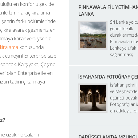
uluğu en konforlu şekilde 
PINNAWALA FIL YETIMHANES
ile İzmir araç kiralama 
LANKA
 şehrin farklı bölümlerinde 
Sri Lanka yol
genellikle ilk 
 kiralayarak gezmeniz en 
duraklarımızda
şamaya karar verdiyseniz 
Pinnawala oluy
 kiralama
 konusunda 
Lanka’ya ufak b
sağlanması;…
k etmeyin! Enterprise size 
Alsancak, Karşıyaka, Çeşme 
i olan Enterprise ile en 
İSFAHAN’DA FOTOĞRAF Ç
nuzun tadını çıkarmaya 
İsfahan şehri İ
ve Meşhed’den
üçüncü büyük ş
Fotoğrafçılar iç
en etkileyici b
iz?
ne uzak noktaların 
DARÜSSELAM’DA MZUNG