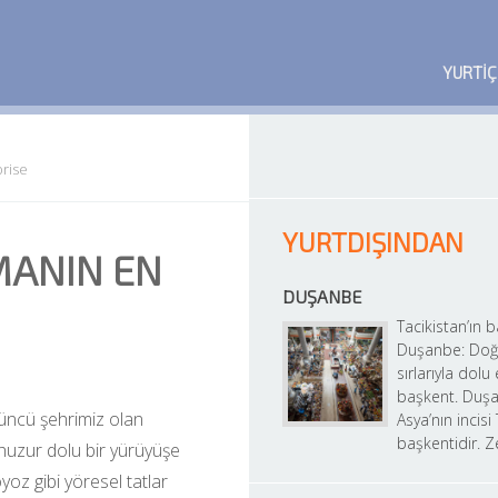
YURTIÇ
prise
YURTDIŞINDAN
MANIN EN
DUŞANBE
Tacikistan’ın b
Duşanbe: Doğu
sırlarıyla dolu 
başkent. Duşa
çüncü şehrimiz olan 
Asya’nın incisi 
başkentidir. Z
huzur dolu bir yürüyüşe 
oz gibi yöresel tatlar 