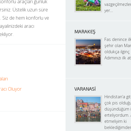
 konforlu araçları günlük 
vazgeçilmezler
lirsiniz. Üstelik uzun süre 
yer…
. Siz de hem konforlu ve 
yalinizdeki aracı 
MARAKEŞ
ekliyor.
Fas denince ilk
şehir olan Mar
oldukça ilginç b
Adımınızı ilk a
ları
racı Oluyor
VARANASI
Hindistan’a gitm
çok pis olduğu
düşündüğüm iç
erteliyordum. A
etmeliyim ki 
beklediğimden