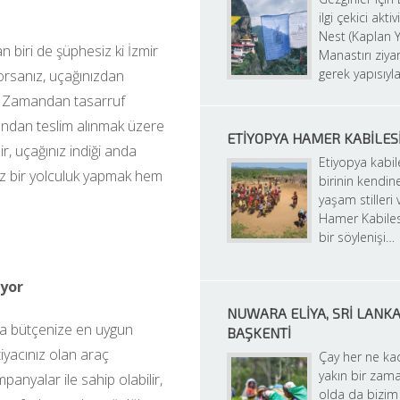
ilgi çekici aktiv
Nest (Kaplan Yu
 biri de şüphesiz ki İzmir 
Manastırı ziyar
gerek yapısıyl
rsanız, uçağınızdan 
z. Zamandan tasarruf 
ndan teslim alınmak üzere 
ETIYOPYA HAMER KABILES
ir, uçağınız indiği anda 
Etiyopya kabile
nız bir yolculuk yapmak hem 
birinin kendin
yaşam stilleri 
Hamer Kabilesi
bir söylenişi…
iyor
NUWARA ELIYA, SRI LANKA,
ra bütçenize en uygun 
BAŞKENTI
tiyacınız olan araç 
Çay her ne ka
yakın bir zam
anyalar ile sahip olabilir, 
olda da bizim i