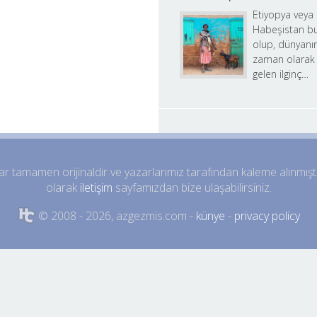
Etiyopya veya d
Habeşistan bu
olup, dünyanın
zaman olarak 
gelen ilginç…
 tamamen orijinaldir ve yazarlarımız tarafından kaleme alınmıştır, i
olarak 
iletişim
 sayfamızdan bize ulaşabilirsiniz.
 © 2008 - 2026, azgezmis.com - 
künye
 - 
privacy policy