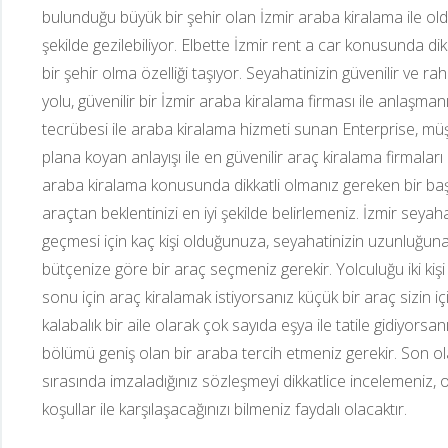
bulunduğu büyük bir şehir olan İzmir araba kiralama ile olduk
şekilde gezilebiliyor. Elbette İzmir rent a car konusunda di
bir şehir olma özelliği taşıyor. Seyahatinizin güvenilir ve ra
yolu, güvenilir bir İzmir araba kiralama firması ile anlaşmanı
tecrübesi ile araba kiralama hizmeti sunan Enterprise, müş
plana koyan anlayışı ile en güvenilir araç kiralama firmaları 
araba kiralama konusunda dikkatli olmanız gereken bir başk
araçtan beklentinizi en iyi şekilde belirlemeniz. İzmir seyaha
geçmesi için kaç kişi olduğunuza, seyahatinizin uzunluğuna,
bütçenize göre bir araç seçmeniz gerekir. Yolculuğu iki kişi
sonu için araç kiralamak istiyorsanız küçük bir araç sizin için
kalabalık bir aile olarak çok sayıda eşya ile tatile gidiyors
bölümü geniş olan bir araba tercih etmeniz gerekir. Son ol
sırasında imzaladığınız sözleşmeyi dikkatlice incelemeniz, 
koşullar ile karşılaşacağınızı bilmeniz faydalı olacaktır.