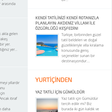
 arasında 
KENDI TATILINIZI KENDI ROTANIZLA 
PLANLAYIN: AKDENIZ VILLAM ILE 
ÖZGÜRLÜĞÜ KEŞFEDIN!
 akla gelen 
Türkiye, birbirinden güzel 
akeş 
tatil beldeleri ve doğal 
ir yer. 
güzellikleriyle villa kiralama 
ttığınız yer…
konusunda geniş 
seçenekler sunan bir 
destinasyondur….
YURTİÇİNDEN
eyi yıllardır 
nu 
YAZ TATILI İÇIN GÜMÜLDÜR
in 
ncak itiraf 
Yaz tatili için Gümüldür 
tercih edilir mi? Biz 
 daha 
burada iki gün kaldık ve 