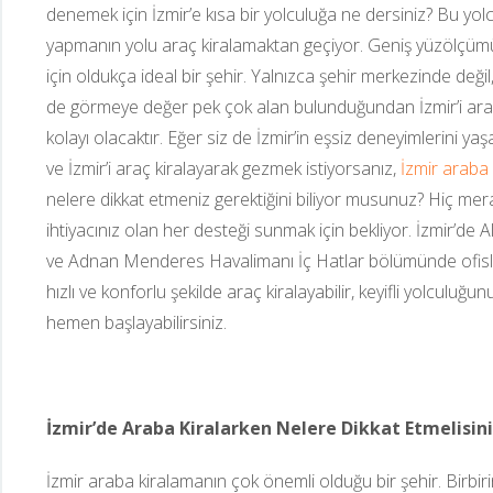
denemek için İzmir’e kısa bir yolculuğa ne dersiniz? Bu yolc
yapmanın yolu araç kiralamaktan geçiyor. Geniş yüzölçümü 
için oldukça ideal bir şehir. Yalnızca şehir merkezinde değil,
de görmeye değer pek çok alan bulunduğundan İzmir’i araç
kolayı olacaktır. Eğer siz de İzmir’in eşsiz deneyimlerini ya
ve İzmir’i araç kiralayarak gezmek istiyorsanız, 
İzmir araba
nelere dikkat etmeniz gerektiğini biliyor musunuz? Hiç mera
ihtiyacınız olan her desteği sunmak için bekliyor. İzmir’de 
ve Adnan Menderes Havalimanı İç Hatlar bölümünde ofisler
hızlı ve konforlu şekilde araç kiralayabilir, keyifli yolculuğu
hemen başlayabilirsiniz.
İzmir’de Araba Kiralarken Nelere Dikkat Etmelisin
İzmir araba kiralamanın çok önemli olduğu bir şehir. Birbiri