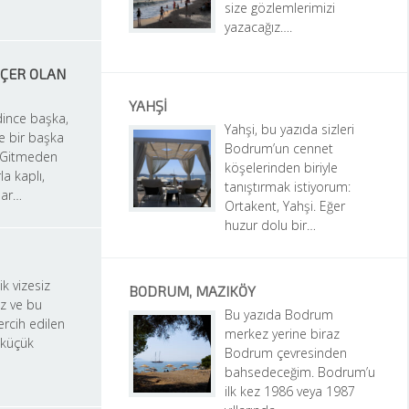
size gözlemlerimizi 
yazacağız….
ÇER OLAN 
YAHŞI
ince başka, 
Yahşi, bu yazıda sizleri 
 bir başka 
Bodrum’un cennet 
 Gitmeden 
köşelerinden biriyle 
a kaplı, 
tanıştırmak istiyorum: 
lar…
Ortakent, Yahşi. Eğer 
huzur dolu bir…
k vizesiz 
BODRUM, MAZIKÖY
z ve bu 
Bu yazıda Bodrum 
rcih edilen 
merkez yerine biraz 
 küçük 
Bodrum çevresinden 
bahsedeceğim. Bodrum’u 
ilk kez 1986 veya 1987 