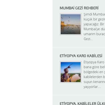
MUMBAI GEZI REHBERI
Şimdi Mumbai’d
küçük bir gezin
yapacağız. Bir
Mumbai’ye düş
umarım burad
Gezi…
ETIYOPYA KARO KABILESI
Etiyopya Karo 
bana göre bel
bölgedeki en ş
kabilelerden bi
suyun kenarın
yaşıyorlar….
ETIYOPYA, KABILELER ÜLK