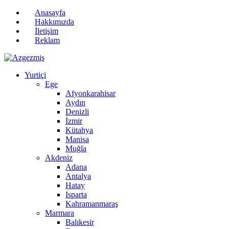
Anasayfa
Hakkımızda
İletişim
Reklam
Yurtiçi
Ege
Afyonkarahisar
Aydın
Denizli
İzmir
Kütahya
Manisa
Muğla
Akdeniz
Adana
Antalya
Hatay
Isparta
Kahramanmaraş
Marmara
Balıkesir