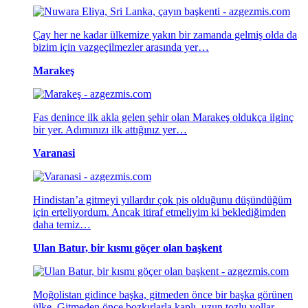
Çay her ne kadar ülkemize yakın bir zamanda gelmiş olda da
bizim için vazgeçilmezler arasında yer…
Marakeş
Fas denince ilk akla gelen şehir olan Marakeş oldukça ilginç
bir yer. Adımınızı ilk attığınız yer…
Varanasi
Hindistan’a gitmeyi yıllardır çok pis olduğunu düşündüğüm
için erteliyordum. Ancak itiraf etmeliyim ki beklediğimden
daha temiz…
Ulan Batur, bir kısmı göçer olan başkent
Moğolistan gidince başka, gitmeden önce bir başka görünen
ülke. Gitmeden önce bozkırlarla kaplı, uzun tozlu yollar…