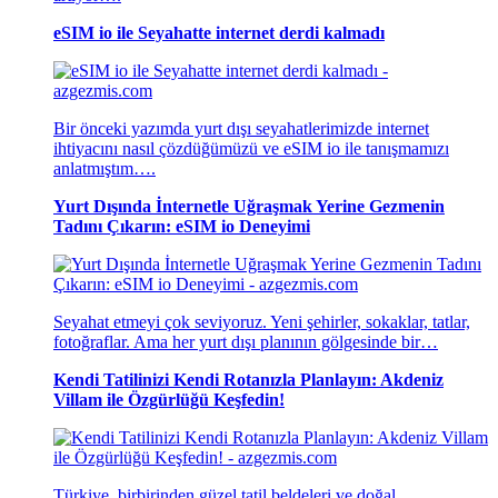
eSIM io ile Seyahatte internet derdi kalmadı
Bir önceki yazımda yurt dışı seyahatlerimizde internet
ihtiyacını nasıl çözdüğümüzü ve eSIM io ile tanışmamızı
anlatmıştım….
Yurt Dışında İnternetle Uğraşmak Yerine Gezmenin
Tadını Çıkarın: eSIM io Deneyimi
Seyahat etmeyi çok seviyoruz. Yeni şehirler, sokaklar, tatlar,
fotoğraflar. Ama her yurt dışı planının gölgesinde bir…
Kendi Tatilinizi Kendi Rotanızla Planlayın: Akdeniz
Villam ile Özgürlüğü Keşfedin!
Türkiye, birbirinden güzel tatil beldeleri ve doğal