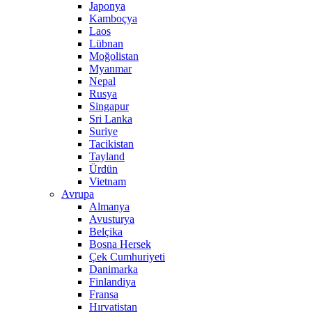
Japonya
Kamboçya
Laos
Lübnan
Moğolistan
Myanmar
Nepal
Rusya
Singapur
Sri Lanka
Suriye
Tacikistan
Tayland
Ürdün
Vietnam
Avrupa
Almanya
Avusturya
Belçika
Bosna Hersek
Çek Cumhuriyeti
Danimarka
Finlandiya
Fransa
Hırvatistan