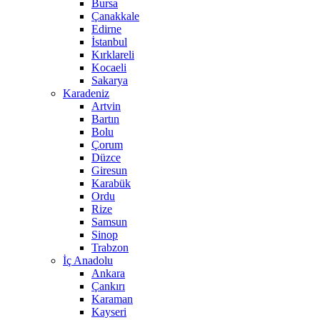
Bursa
Çanakkale
Edirne
İstanbul
Kırklareli
Kocaeli
Sakarya
Karadeniz
Artvin
Bartın
Bolu
Çorum
Düzce
Giresun
Karabük
Ordu
Rize
Samsun
Sinop
Trabzon
İç Anadolu
Ankara
Çankırı
Karaman
Kayseri