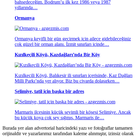
bahsedeceğim. Bodrum’u ilk kez 1986 veya 1987
yıllarında…
Ormanya
Ormanya keyifli bir gün geçirmek için ailece gidebileceğiniz
çok güzel bir orman alanı. İzmit sınırları içinde…
Kızılkeçili Köyü, Kazdağları’nda Bir Köy
Kızılkeçili Köyü, Balıkesir ili sınırları içerisinde, Kaz Dağları
Milli Parkı’nda yer alıyor. Biz bu civarda dolaşırken…
Selimiye, tatil için başka bir adres
Marmaris ilçesinin küçük sevimli bir köşesi Selimiye. Ancak
bu küçük koya çok şey sığmış. Marmaris ile…
Burada yer alan advertorial haricindeki yazı ve fotoğraflar tamamen
orijinaldir ve yazarlarımız tarafından kaleme alınmıştır, izinsiz olarak