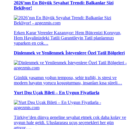
2026’nın En Büyük Seyahat Trendi: Balkanlar Sizi
Bekliyor!
Erken Karar Verenler Kazanıyor: Hem Bütçenizi Koruyun,
Hem Hayalinizdeki Tatili Garantileyin Tatil planlarınızı
yaparken en çok…
Dinlenmek ve Yenilenmek İsteyenlere Özel Tatil Bölgeleri
Günlük yaşamın yoğun temposu, şehir trafiği, iş stresi ve
modern hayatın yorucu koşuşturması, insanları kısa süreli…
Yurt Dışı Uçak Bileti – En Uygun Fiyatlarla
Türkiye’den dünya geneline seyahat etmek çok daha kolay ve
uygun hale geldi. Uluslararası uçuş seçenekleri her gün
artıyor….