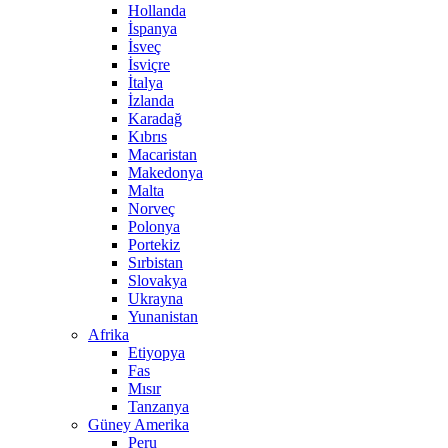
Hollanda
İspanya
İsveç
İsviçre
İtalya
İzlanda
Karadağ
Kıbrıs
Macaristan
Makedonya
Malta
Norveç
Polonya
Portekiz
Sırbistan
Slovakya
Ukrayna
Yunanistan
Afrika
Etiyopya
Fas
Mısır
Tanzanya
Güney Amerika
Peru