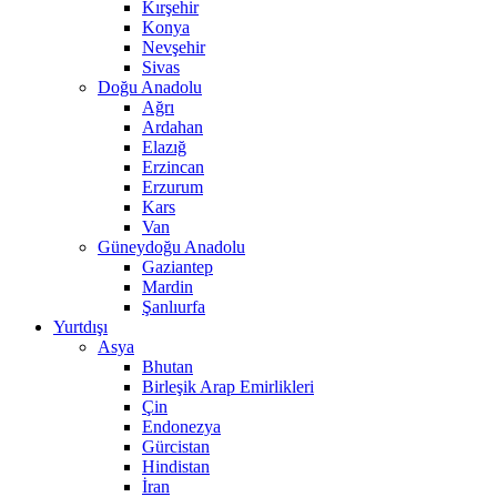
Kırşehir
Konya
Nevşehir
Sivas
Doğu Anadolu
Ağrı
Ardahan
Elazığ
Erzincan
Erzurum
Kars
Van
Güneydoğu Anadolu
Gaziantep
Mardin
Şanlıurfa
Yurtdışı
Asya
Bhutan
Birleşik Arap Emirlikleri
Çin
Endonezya
Gürcistan
Hindistan
İran