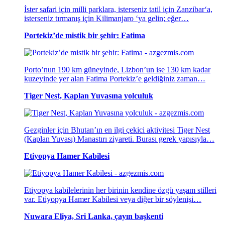
İster safari için milli parklara, isterseniz tatil için Zanzibar‘a,
isterseniz tırmanış için Kilimanjaro ‘ya gelin; eğer…
Portekiz’de mistik bir şehir: Fatima
Porto’nun 190 km güneyinde, Lizbon’un ise 130 km kadar
kuzeyinde yer alan Fatima Portekiz’e geldiğiniz zaman…
Tiger Nest, Kaplan Yuvasına yolculuk
Gezginler için Bhutan’ın en ilgi çekici aktivitesi Tiger Nest
(Kaplan Yuvası) Manastırı ziyareti. Burası gerek yapısıyla…
Etiyopya Hamer Kabilesi
Etiyopya kabilelerinin her birinin kendine özgü yaşam stilleri
var. Etiyopya Hamer Kabilesi veya diğer bir söylenişi…
Nuwara Eliya, Sri Lanka, çayın başkenti