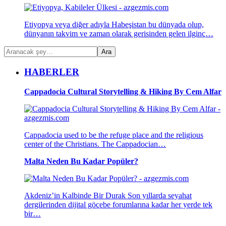
Etiyopya veya diğer adıyla Habeşistan bu dünyada olup,
dünyanın takvim ve zaman olarak gerisinden gelen ilginç…
HABERLER
Cappadocia Cultural Storytelling & Hiking By Cem Alfar
Cappadocia used to be the refuge place and the religious
center of the Christians. The Cappadocian…
Malta Neden Bu Kadar Popüler?
Akdeniz’in Kalbinde Bir Durak Son yıllarda seyahat
dergilerinden dijital göçebe forumlarına kadar her yerde tek
bir…