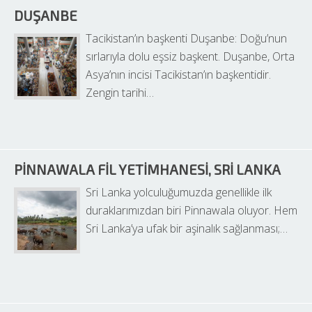
DUŞANBE
Tacikistan’ın başkenti Duşanbe: Doğu’nun 
sırlarıyla dolu eşsiz başkent. Duşanbe, Orta 
Asya’nın incisi Tacikistan’ın başkentidir. 
Zengin tarihi…
PINNAWALA FIL YETIMHANESI, SRI LANKA
Sri Lanka yolculuğumuzda genellikle ilk 
duraklarımızdan biri Pinnawala oluyor. Hem 
Sri Lanka’ya ufak bir aşinalık sağlanması;…