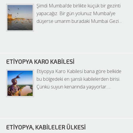
Şimdi Mumbai’de birlikte küçük bir gezinti 
yapacağız. Bir gün yolunuz Mumbai’ye 
düşerse umarım buradaki Mumbai Gezi…
ETIYOPYA KARO KABILESI
Etiyopya Karo Kabilesi bana göre belkide 
bu bölgedeki en şanslı kabilelerden birisi. 
Çünkü suyun kenarında yaşıyorlar….
ETIYOPYA, KABILELER ÜLKESI