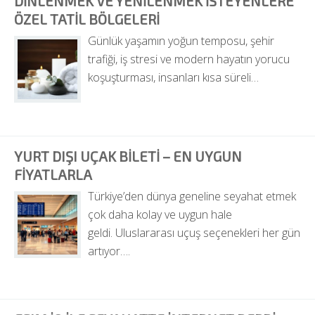
DINLENMEK VE YENILENMEK İSTEYENLERE 
ÖZEL TATIL BÖLGELERI
Günlük yaşamın yoğun temposu, şehir 
trafiği, iş stresi ve modern hayatın yorucu 
koşuşturması, insanları kısa süreli…
YURT DIŞI UÇAK BILETI – EN UYGUN 
FIYATLARLA
Türkiye’den dünya geneline seyahat etmek 
çok daha kolay ve uygun hale 
geldi. Uluslararası uçuş seçenekleri her gün 
artıyor….