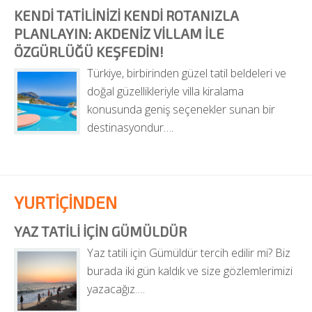
KENDI TATILINIZI KENDI ROTANIZLA 
PLANLAYIN: AKDENIZ VILLAM ILE 
ÖZGÜRLÜĞÜ KEŞFEDIN!
Türkiye, birbirinden güzel tatil beldeleri ve 
doğal güzellikleriyle villa kiralama 
konusunda geniş seçenekler sunan bir 
destinasyondur….
YURTİÇİNDEN
YAZ TATILI İÇIN GÜMÜLDÜR
Yaz tatili için Gümüldür tercih edilir mi? Biz 
burada iki gün kaldık ve size gözlemlerimizi 
yazacağız….