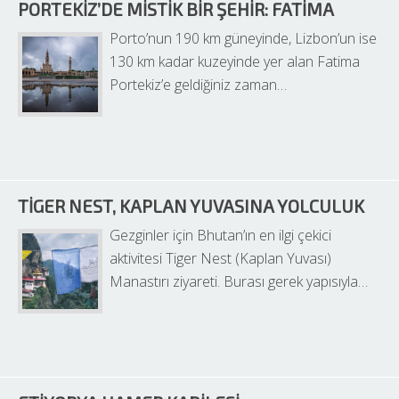
PORTEKIZ’DE MISTIK BIR ŞEHIR: FATIMA
Porto’nun 190 km güneyinde, Lizbon’un ise 
130 km kadar kuzeyinde yer alan Fatima 
Portekiz’e geldiğiniz zaman…
TIGER NEST, KAPLAN YUVASINA YOLCULUK
Gezginler için Bhutan’ın en ilgi çekici 
aktivitesi Tiger Nest (Kaplan Yuvası) 
Manastırı ziyareti. Burası gerek yapısıyla…