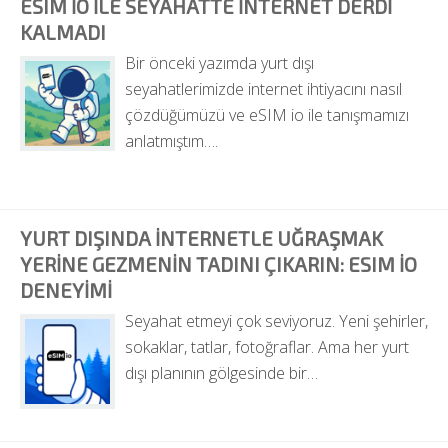
ESIM IO ILE SEYAHATTE INTERNET DERDI 
KALMADI
Bir önceki yazımda yurt dışı 
seyahatlerimizde internet ihtiyacını nasıl 
çözdüğümüzü ve eSIM io ile tanışmamızı 
anlatmıştım….
YURT DIŞINDA İNTERNETLE UĞRAŞMAK 
YERINE GEZMENIN TADINI ÇIKARIN: ESIM IO 
DENEYIMI
Seyahat etmeyi çok seviyoruz. Yeni şehirler, 
sokaklar, tatlar, fotoğraflar. Ama her yurt 
dışı planının gölgesinde bir…