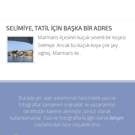
SELIMIYE, TATIL IÇIN BAŞKA BIR ADRES
Marmaris ilçesinin küçük sevimli bir köşesi 
Selimiye. Ancak bu küçük koya çok şey 
sığmış. Marmaris ile…
Burada yer alan advertorial haricindeki yazı ve 
fotoğraflar tamamen orijinaldir ve yazarlarımız 
tarafından kaleme alınmıştır, izinsiz olarak 
kullanılamazlar. Yazı ve fotoğraflarla ilgili olarak 
iletişim
sayfamızdan bize ulaşabilirsiniz.