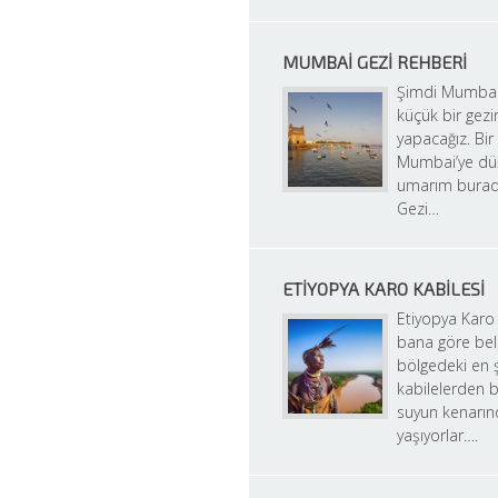
MUMBAI GEZI REHBERI
Şimdi Mumbai’d
küçük bir gezin
yapacağız. Bir
Mumbai’ye düş
umarım burad
Gezi…
ETIYOPYA KARO KABILESI
Etiyopya Karo 
bana göre bel
bölgedeki en ş
kabilelerden bi
suyun kenarın
yaşıyorlar….