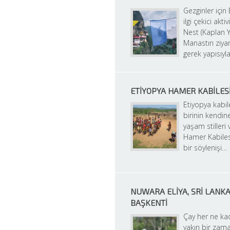
Gezginler için 
ilgi çekici aktiv
Nest (Kaplan Yu
Manastırı ziyar
gerek yapısıyl
ETIYOPYA HAMER KABILES
Etiyopya kabile
birinin kendin
yaşam stilleri 
Hamer Kabilesi
bir söylenişi…
NUWARA ELIYA, SRI LANKA,
BAŞKENTI
Çay her ne ka
yakın bir zam