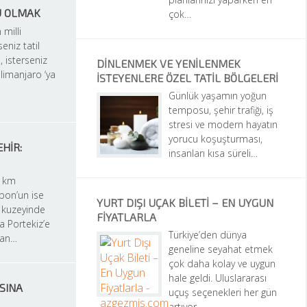
U OLMAK
çok…
 milli 
eniz tatil 
, isterseniz 
DINLENMEK VE YENILENMEK 
ilimanjaro ‘ya 
İSTEYENLERE ÖZEL TATIL BÖLGELERI
Günlük yaşamın yoğun 
temposu, şehir trafiği, iş 
stresi ve modern hayatın 
yorucu koşuşturması, 
HIR: 
insanları kısa süreli…
 km 
bon’un ise 
YURT DIŞI UÇAK BILETI – EN UYGUN 
kuzeyinde 
FIYATLARLA
a Portekiz’e 
Türkiye’den dünya 
man…
geneline seyahat etmek 
çok daha kolay ve uygun 
hale geldi. Uluslararası 
SINA 
uçuş seçenekleri her gün 
artıyor….