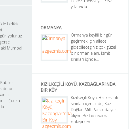
ilk kez 1986 veya 1987 
yıllarında…
e birlikte 
ORMANYA
ti 
Ormanya keyifli bir gün 
 gün yolunuz 
geçirmek için ailece 
erse 
gidebileceğiniz çok güzel 
aki Mumbai 
bir orman alanı. İzmit 
sınırları içinde…
Kabilesi 
KIZILKEÇILI KÖYÜ, KAZDAĞLARI’NDA 
kide bu 
BIR KÖY
anslı 
Kızılkeçili Köyü, Balıkesir ili 
risi. Çünkü 
sınırları içerisinde, Kaz 
da 
Dağları Milli Parkı’nda yer 
alıyor. Biz bu civarda 
dolaşırken…