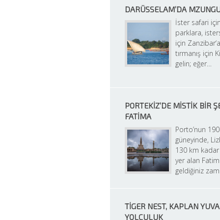
DARÜSSELAM’DA MZUNG
İster safari için
parklara, isters
için Zanzibar‘a
tırmanış için K
gelin; eğer…
PORTEKIZ’DE MISTIK BIR ŞE
FATIMA
Porto’nun 190
güneyinde, Liz
130 km kadar 
yer alan Fatim
geldiğiniz za
TIGER NEST, KAPLAN YUVA
YOLCULUK