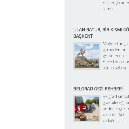
beklediğimden
temiz…
ULAN BATUR, BIR KISMI GÖ
BAŞKENT
Moğolistan gid
gitmeden önce
görünen ülke.
önce bozkırlarl
uzun tozlu yol
BELGRAD GEZI REHBERI
Belgrad şimdili
gidebileceğimi
nedenle çok te
bir rota. Şehir
olduğu için…