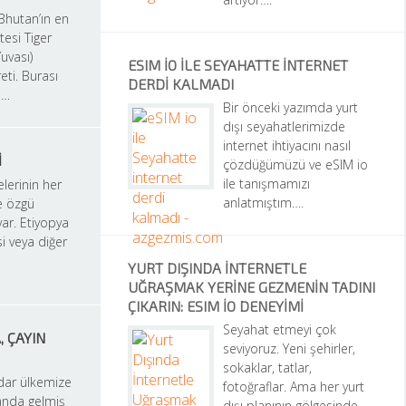
Bhutan’ın en 
itesi Tiger 
vası) 
ESIM IO ILE SEYAHATTE INTERNET 
eti. Burası 
DERDI KALMADI
a…
Bir önceki yazımda yurt 
dışı seyahatlerimizde 
internet ihtiyacını nasıl 
I
çözdüğümüzü ve eSIM io 
ile tanışmamızı 
lerinin her 
anlatmıştım….
e özgü 
var. Etiyopya 
 veya diğer 
YURT DIŞINDA İNTERNETLE 
UĞRAŞMAK YERINE GEZMENIN TADINI 
ÇIKARIN: ESIM IO DENEYIMI
Seyahat etmeyi çok 
 ÇAYIN 
seviyoruz. Yeni şehirler, 
sokaklar, tatlar, 
dar ülkemize 
fotoğraflar. Ama her yurt 
anda gelmiş 
dışı planının gölgesinde 