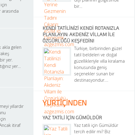
çin 
bir…
 arasında 
KENDI TATILINIZI KENDI ROTANIZLA 
PLANLAYIN: AKDENIZ VILLAM ILE 
ÖZGÜRLÜĞÜ KEŞFEDIN!
 akla gelen 
Türkiye, birbirinden güzel 
akeş 
tatil beldeleri ve doğal 
ir yer. 
güzellikleriyle villa kiralama 
ttığınız yer…
konusunda geniş 
seçenekler sunan bir 
destinasyondur….
YURTİÇİNDEN
eyi yıllardır 
nu 
YAZ TATILI İÇIN GÜMÜLDÜR
in 
ncak itiraf 
Yaz tatili için Gümüldür 
tercih edilir mi? Biz 