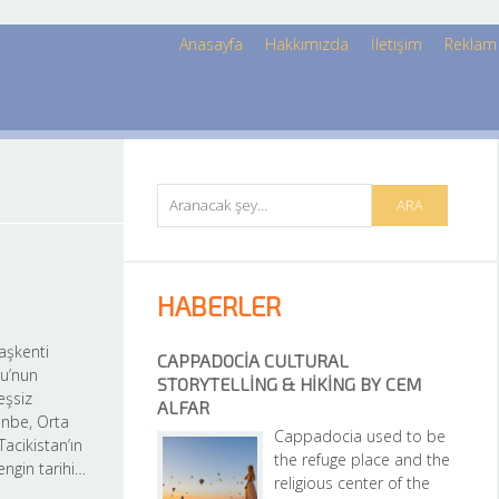
Anasayfa
Hakkımızda
İletişim
Reklam
HABERLER
aşkenti 
CAPPADOCIA CULTURAL 
’nun 
STORYTELLING & HIKING BY CEM 
eşsiz 
ALFAR
nbe, Orta 
Cappadocia used to be 
Tacikistan’ın 
the refuge place and the 
engin tarihi…
religious center of the 