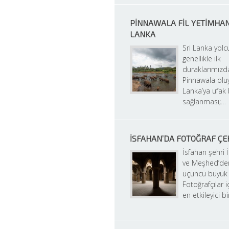
PINNAWALA FIL YETIMHANES
LANKA
Sri Lanka yol
genellikle ilk 
duraklarımızda
Pinnawala oluy
Lanka’ya ufak b
sağlanması;…
İSFAHAN’DA FOTOĞRAF Ç
İsfahan şehri İ
ve Meşhed’den
üçüncü büyük ş
Fotoğrafçılar iç
en etkileyici b