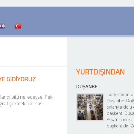
YURTDIŞINDAN
E GIDIYORUZ
DUŞANBE
Tacikistan’ın b
andı bitti neredeyse. Peki 
Duşanbe: Doğu
af çekmek fikri nasıl…
sırlarıyla dolu 
başkent. Duşa
Asya’nın incisi 
başkentidir. Z