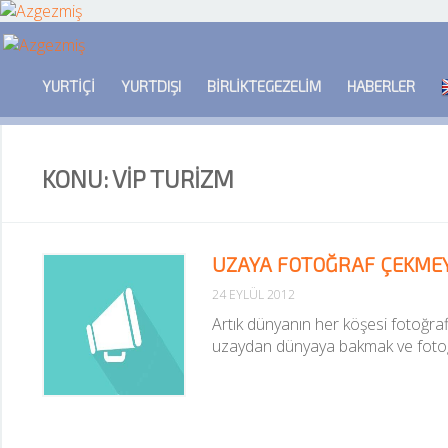
YURTIÇI
YURTDIŞI
BIRLIKTEGEZELIM
HABERLER
KONU: VIP TURIZM
UZAYA FOTOĞRAF ÇEKMEY
24 EYLÜL 2012
Artık dünyanın her köşesi fotoğrafl
uzaydan dünyaya bakmak ve fotoğr