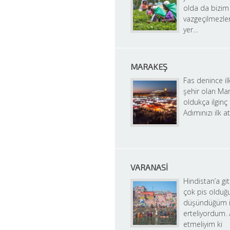
olda da bizim i
vazgeçilmezler
yer…
MARAKEŞ
Fas denince ilk
şehir olan Mar
oldukça ilginç b
Adımınızı ilk a
VARANASI
Hindistan’a gitm
çok pis olduğu
düşündüğüm iç
erteliyordum. A
etmeliyim ki 