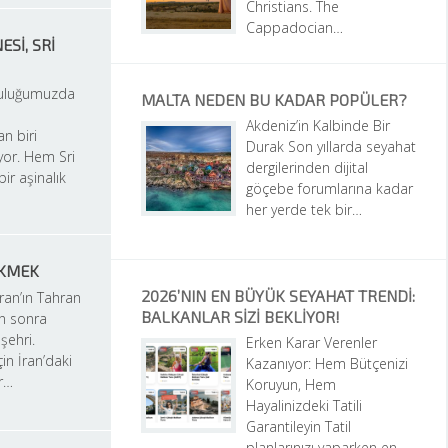
Christians. The 
Cappadocian…
I, SRI 
culuğumuzda 
MALTA NEDEN BU KADAR POPÜLER?
Akdeniz’in Kalbinde Bir 
n biri 
Durak Son yıllarda seyahat 
or. Hem Sri 
dergilerinden dijital 
ir aşinalık 
göçebe forumlarına kadar 
her yerde tek bir…
EKMEK
2026’NIN EN BÜYÜK SEYAHAT TRENDI: 
ran’ın Tahran 
BALKANLAR SIZI BEKLIYOR!
 sonra 
ehri. 
Erken Karar Verenler 
in İran’daki 
Kazanıyor: Hem Bütçenizi 
ir…
Koruyun, Hem 
Hayalinizdeki Tatili 
Garantileyin Tatil 
planlarınızı yaparken en 