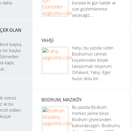
 daha 
burada iki gün kaldık ve 
size gözlemlerimizi 
yazacağız….
ÇER OLAN 
YAHŞI
ince başka, 
Yahşi, bu yazıda sizleri 
 bir başka 
Bodrum’un cennet 
 Gitmeden 
köşelerinden biriyle 
a kaplı, 
tanıştırmak istiyorum: 
lar…
Ortakent, Yahşi. Eğer 
huzur dolu bir…
k vizesiz 
BODRUM, MAZIKÖY
z ve bu 
Bu yazıda Bodrum 
rcih edilen 
merkez yerine biraz 
 küçük 
Bodrum çevresinden 
bahsedeceğim. Bodrum’u 