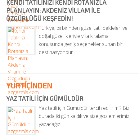
KENDI TATILINIZI KENDI ROTANIZLA 
PLANLAYIN: AKDENIZ VILLAM ILE 
ÖZGÜRLÜĞÜ KEŞFEDIN!
Türkiye, birbirinden güzel tatil beldeleri ve 
doğal güzellikleriyle villa kiralama 
konusunda geniş seçenekler sunan bir 
destinasyondur….
YURTİÇİNDEN
YAZ TATILI İÇIN GÜMÜLDÜR
Yaz tatili için Gümüldür tercih edilir mi? Biz 
burada iki gün kaldık ve size gözlemlerimizi 
yazacağız….