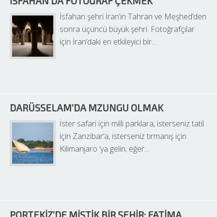
İSFAHAN’DA FOTOĞRAF ÇEKMEK
İsfahan şehri İran’ın Tahran ve Meşhed’den 
sonra üçüncü büyük şehri. Fotoğrafçılar 
için İran’daki en etkileyici bir…
DARÜSSELAM’DA MZUNGU OLMAK
İster safari için milli parklara, isterseniz tatil 
için Zanzibar‘a, isterseniz tırmanış için 
Kilimanjaro ‘ya gelin; eğer…
PORTEKIZ’DE MISTIK BIR ŞEHIR: FATIMA