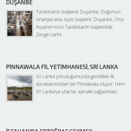
DUŞANBE
Tacikistan’ın başkenti Duşanbe: Doğu’nun 
sırlarıyla dolu eşsiz başkent. Duşanbe, Orta 
Asya’nın incisi Tacikistan’ın başkentidir. 
Zengin tarihi…
PINNAWALA FIL YETIMHANESI, SRI LANKA
Sri Lanka yolculuğumuzda genellikle ilk 
duraklarımızdan biri Pinnawala oluyor. Hem 
Sri Lanka’ya ufak bir aşinalık sağlanması;…