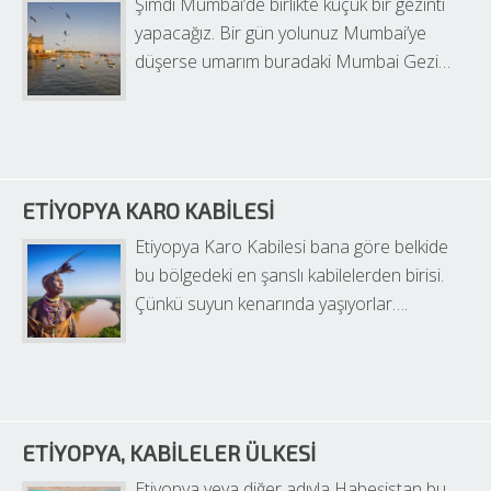
Şimdi Mumbai’de birlikte küçük bir gezinti 
yapacağız. Bir gün yolunuz Mumbai’ye 
düşerse umarım buradaki Mumbai Gezi…
ETIYOPYA KARO KABILESI
Etiyopya Karo Kabilesi bana göre belkide 
bu bölgedeki en şanslı kabilelerden birisi. 
Çünkü suyun kenarında yaşıyorlar….
ETIYOPYA, KABILELER ÜLKESI
Etiyopya veya diğer adıyla Habeşistan bu 