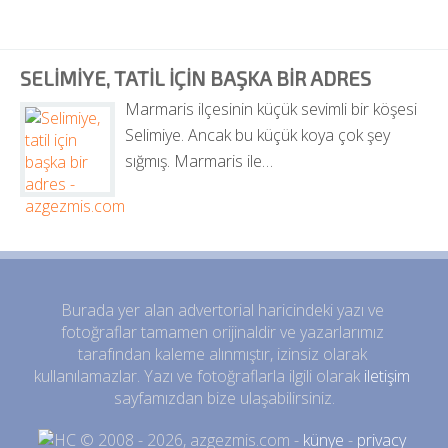
SELIMIYE, TATIL IÇIN BAŞKA BIR ADRES
Marmaris ilçesinin küçük sevimli bir köşesi 
Selimiye. Ancak bu küçük koya çok şey 
sığmış. Marmaris ile…
Burada yer alan advertorial haricindeki yazı ve 
fotoğraflar tamamen orijinaldir ve yazarlarımız 
tarafından kaleme alınmıştır, izinsiz olarak 
kullanılamazlar. Yazı ve fotoğraflarla ilgili olarak 
iletişim
sayfamızdan bize ulaşabilirsiniz.
 © 2008 - 2026, azgezmis.com - 
künye
 - 
privacy 