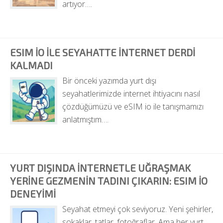
artıyor….
ESIM IO ILE SEYAHATTE INTERNET DERDI 
KALMADI
Bir önceki yazımda yurt dışı 
seyahatlerimizde internet ihtiyacını nasıl 
çözdüğümüzü ve eSIM io ile tanışmamızı 
anlatmıştım….
YURT DIŞINDA İNTERNETLE UĞRAŞMAK 
YERINE GEZMENIN TADINI ÇIKARIN: ESIM IO 
DENEYIMI
Seyahat etmeyi çok seviyoruz. Yeni şehirler, 
sokaklar, tatlar, fotoğraflar. Ama her yurt 