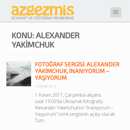
KONU: ALEXANDER
YAKIMCHUK
FOTOĞRAF SERGISI: ALEXANDER
YAKIMCHUK, İNANIYORUM –
YAŞIYORUM
1 KASIM 2017
1 Kasım 2017, Çarşamba akşamı, 
saat 19.00’da Ukraynalı fotoğrafçı 
Alexander Yakimchuk’un “İnanıyorum – 
Yaşıyorum” isimli sergisinin açılışı olacak. 
Tüm…