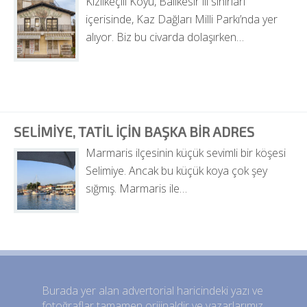
Kızılkeçili Köyü, Balıkesir ili sınırları 
içerisinde, Kaz Dağları Milli Parkı’nda yer 
alıyor. Biz bu civarda dolaşırken…
SELIMIYE, TATIL IÇIN BAŞKA BIR ADRES
Marmaris ilçesinin küçük sevimli bir köşesi 
Selimiye. Ancak bu küçük koya çok şey 
sığmış. Marmaris ile…
Burada yer alan advertorial haricindeki yazı ve 
fotoğraflar tamamen orijinaldir ve yazarlarımız 