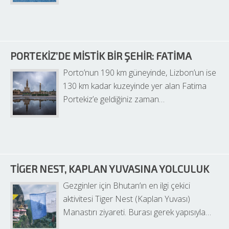
PORTEKIZ’DE MISTIK BIR ŞEHIR: FATIMA
Porto’nun 190 km güneyinde, Lizbon’un ise 
130 km kadar kuzeyinde yer alan Fatima 
Portekiz’e geldiğiniz zaman…
TIGER NEST, KAPLAN YUVASINA YOLCULUK
Gezginler için Bhutan’ın en ilgi çekici 
aktivitesi Tiger Nest (Kaplan Yuvası) 
Manastırı ziyareti. Burası gerek yapısıyla…