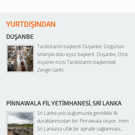
YURTDIŞINDAN
DUŞANBE
Tacikistan’ın başkenti Duşanbe: Doğu’nun 
sırlarıyla dolu eşsiz başkent. Duşanbe, Orta 
Asya’nın incisi Tacikistan’ın başkentidir. 
Zengin tarihi…
PINNAWALA FIL YETIMHANESI, SRI LANKA
Sri Lanka yolculuğumuzda genellikle ilk 
duraklarımızdan biri Pinnawala oluyor. Hem 
Sri Lanka’ya ufak bir aşinalık sağlanması;…