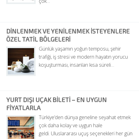
çok…
DINLENMEK VE YENILENMEK İSTEYENLERE 
ÖZEL TATIL BÖLGELERI
Günlük yaşamın yoğun temposu, şehir 
trafiği, iş stresi ve modern hayatın yorucu 
koşuşturması, insanları kısa süreli…
YURT DIŞI UÇAK BILETI – EN UYGUN 
FIYATLARLA
Türkiye’den dünya geneline seyahat etmek 
çok daha kolay ve uygun hale 
geldi. Uluslararası uçuş seçenekleri her gün 