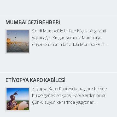
MUMBAI GEZI REHBERI
Şimdi Mumbai’de birlikte küçük bir gezinti 
yapacağız. Bir gün yolunuz Mumbai’ye 
düşerse umarım buradaki Mumbai Gezi…
ETIYOPYA KARO KABILESI
Etiyopya Karo Kabilesi bana göre belkide 
bu bölgedeki en şanslı kabilelerden birisi. 
Çünkü suyun kenarında yaşıyorlar….