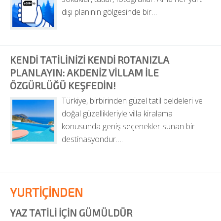
dışı planının gölgesinde bir…
KENDI TATILINIZI KENDI ROTANIZLA 
PLANLAYIN: AKDENIZ VILLAM ILE 
ÖZGÜRLÜĞÜ KEŞFEDIN!
Türkiye, birbirinden güzel tatil beldeleri ve 
doğal güzellikleriyle villa kiralama 
konusunda geniş seçenekler sunan bir 
destinasyondur….
YURTİÇİNDEN
YAZ TATILI İÇIN GÜMÜLDÜR